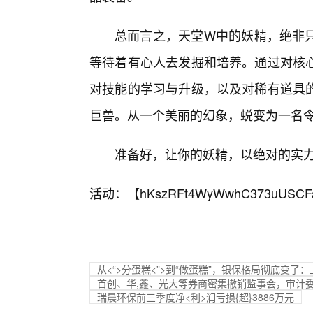
总而言之，天堂W中的妖精，绝非只
等待着有心人去发掘和培养。通过对核
对技能的学习与升级，以及对稀有道具
巨兽。从一个美丽的幻象，蜕变为一名
准备好，让你的妖精，以绝对的实力
活动：【
hKszRFt4WyWwhC373uUSCF
从<“>分蛋糕<”>到“做蛋糕”，银保格局彻底变
首创、华,鑫、光大等券商密集撤销监事会，审计
瑞晨环保前三季度净<利>润亏损{超}3886万元